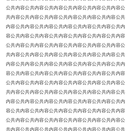
公共内容公共内容公共内容公共内容公共内容公共内容公
共内容公共内容公共内容公共内容公共内容公共内容公共
内容公共内容公共内容公共内容公共内容公共内容公共内
容公共内容公共内容公共内容公共内容公共内容公共内容
公共内容公共内容公共内容公共内容公共内容公共内容公
共内容公共内容公共内容公共内容公共内容公共内容公共
内容公共内容公共内容公共内容公共内容公共内容公共内
容公共内容公共内容公共内容公共内容公共内容公共内容
公共内容公共内容公共内容公共内容公共内容公共内容公
共内容公共内容公共内容公共内容公共内容公共内容公共
内容公共内容公共内容公共内容公共内容公共内容公共内
容公共内容公共内容公共内容公共内容公共内容公共内容
公共内容公共内容公共内容公共内容公共内容公共内容公
共内容公共内容公共内容公共内容公共内容公共内容公共