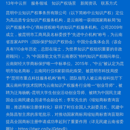
13年中云所
服务领域
知识产权场景
新闻资讯
联系方式
昆明中云知识产权事务所有限公司（以下简称中云知识产权）定位
为高品质专业知识产权服务机构，是云南唯一获得国家商标局“知
识产权服务中心”商标授权称号的知识产权服务机构。公司2009年
成立，被昆明市工商局及名标委授予“先进中介机构”称号，为云南
省首家AIPPI（国际保护知识产权协会）中国分会集体会员（该会
具有110余年历史，总部在瑞士，为世界知识产权组织重要的非政
府顾问）。为 “中国茶歌文化节云南赛区”特约知识产权顾问单位、
云南财经大学商标保护唯一中标单位。2015年，“中云”被认定为昆
明市知名商标，云南同行仅6家获得此殊荣。被昆明市科技局授
予“昆明市重点科技服务机构”称号。团队领导人被云南省科技厅下
属云南科学技术院聘为云南知识产权服务行业唯一“创业导师”，被
聘为泛海杨帆-昆明大学生创业活动创业导师、被聘为中国民主建
国会云南民建会员读书会副会长；李军先生的《缩短商标查询盲
期，推进商标注册便利化》获得了时任全国人大副委员长、民建中
央陈昌智主席的亲笔批示，对推动国家商标局缩短商标查询盲期和
提高全国商标注册申请成功率起到了重要作用（详见民建云南省委
网址：https://dwz.cn/IyJGdeyR）。